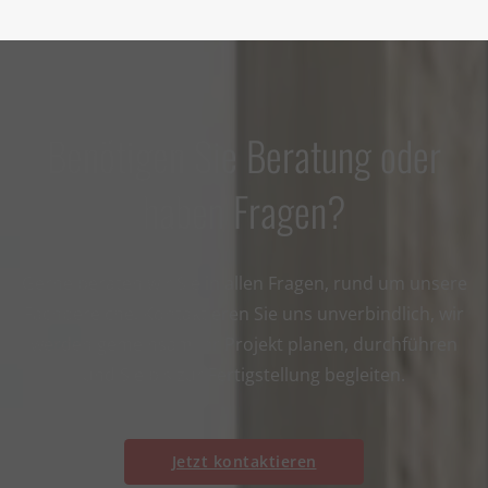
Benötigen Sie Beratung oder
haben Fragen?
Gerne beraten wir Sie in allen Fragen, rund um unsere
Fachbereiche. Kontaktieren Sie uns unverbindlich, wir
werden gemeinsam Ihr Projekt planen, durchführen
und Sie bis zur Fertigstellung begleiten.
Jetzt kontaktieren