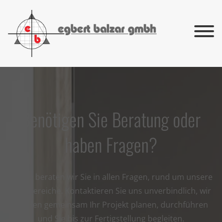
Benötigen Sie Beratung oder
haben Fragen?
Gerne beraten wir Sie in allen Fragen, rund um unsere
Fachbereiche. Kontaktieren Sie uns unverbindlich, wir
werden gemeinsam Ihr Projekt planen, durchführen
und Sie bis zur Fertigstellung begleiten.