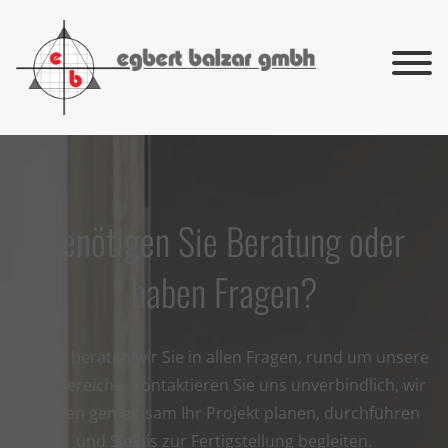
Benötigen Sie Beratung oder
haben Fragen?
Gerne beraten wir Sie in allen Fragen, rund um unsere
Fachbereiche. Kontaktieren Sie uns unverbindlich, wir
werden gemeinsam Ihr Projekt planen, durchführen
und Sie bis zur Fertigstellung begleiten.